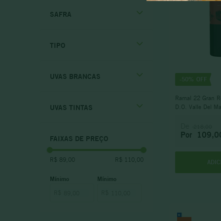
Rosé
Tintos Intensos
10
º
SAFRA
Tintos Complexos
Brancos Frutados
Chile
TIPO
Rosés Light
2022
UVAS BRANCAS
-
50%
2023
Ramal 22 Gran R
Tinto
UVAS TINTAS
D.O. Valle Del M
Branco
Rosé
De
218,00
Chardonnay
Por
109,0
FAIXAS DE PREÇO
Moscatel
Sauvignon Blanc
R$ 89,00
R$ 110,00
Cabernet Sauvignon
ADIC
Carignan
Carménère
R$
R$
Cinsault
Malbec