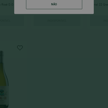
NÃO
 Rosé D.O. Valle
Ramal 22 Reserva Sauvignon Blanc
Ramal 22 Gra
D.O. Valle Del Maule 2023
PONÍVEL
INDISPONÍVEL
IN