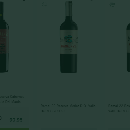
eserva Cabernet
lle Del Maule
Ramal 22 Reserva Merlot D.O. Valle
Ramal 22 Res
Del Maule 2023
Valle Del Mau
0
90,95