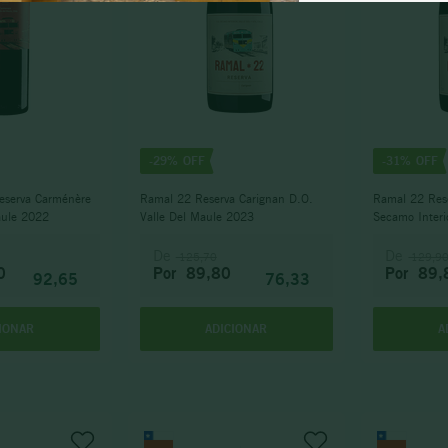
território
-
29%
-
31%
eserva Carménère
Ramal 22 Reserva Carignan D.O.
Ramal 22 Rese
aule 2022
Valle Del Maule 2023
Secamo Interio
2023
De
De
125,70
129,9
0
Por
89,80
Por
89,
92,65
76,33
IONAR
ADICIONAR
A