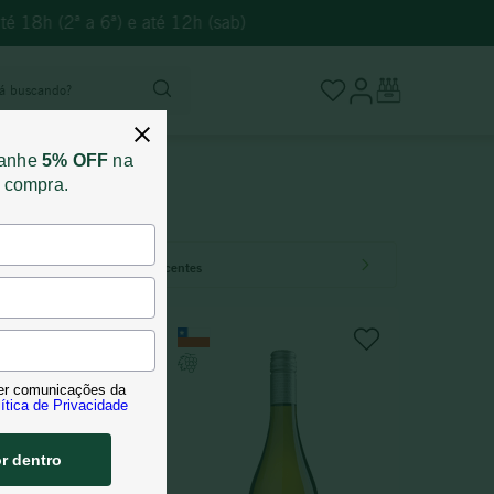
é 18h (2ª a 6ª) e até 12h (sab)
stá buscando?
ganhe
5% OFF
na
a compra.
Mais recentes
er comunicações da
ítica de Privacidade
or dentro