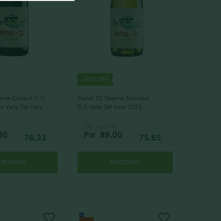
-
29%
rva Cinsault D.O.
Ramal 22 Reserva Moscatel
r Valle Del Itata
D.O.Valle Del Itata 2023
De
0
125,70
80
Por
89,00
76,33
75,65
DICIONAR
ADICIONAR