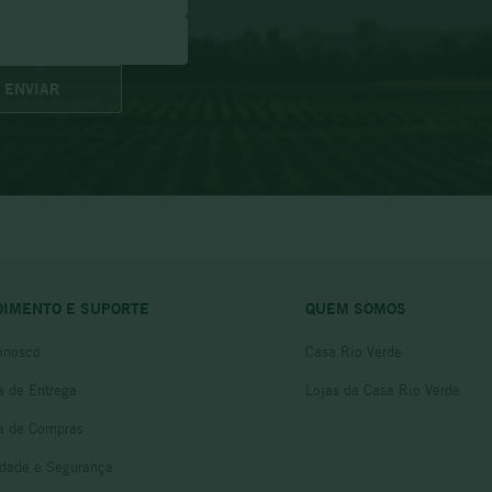
ENVIAR
DIMENTO E SUPORTE
QUEM SOMOS
onosco
Casa Rio Verde
ca de Entrega
Lojas da Casa Rio Verde
ca de Compras
idade e Segurança