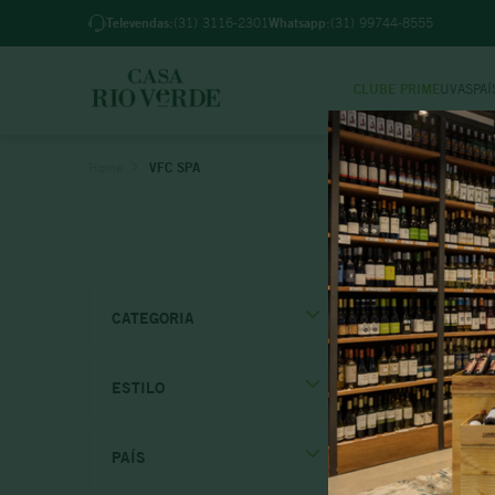
Televendas:
(31) 3116-2301
Whatsapp:
(31) 99744-8555
CLUBE PRIME
UVAS
PAÍ
TER
VFC SPA
1
º
2
º
3
º
4
º
CATEGORIA
5
º
6
º
ESTILO
7
º
Tinto
8
º
PAÍS
Branco
9
º