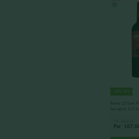
Merlot
Syrah
-
50%
Ramal 22 Gran R
Sauvignon D.O.Va
2023
De
214,00
Por
107,0