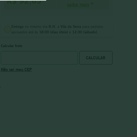
R$ 92,65
saiba mais
Entrega
no mesmo dia
B.H.
e
Vila da Serra
para pedidos
aprovados até às
18:00 (dias úteis)
e
12:00 (sábado).
Calcular frete
Não sei meu CEP
m
e