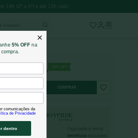
🚚 Entregamos no mesmo dia em BH pedidos feitos até 
stá buscando?
ganhe
5% OFF
na
a compra.
R$
218
,
00
50
% OFF
Não sócio:
R$
109
,
00
COMPRAR
er comunicações da
ítica de Privacidade
or dentro
Faça parte e tenha
SÓCIO PRIME
benefícios
exclusivos