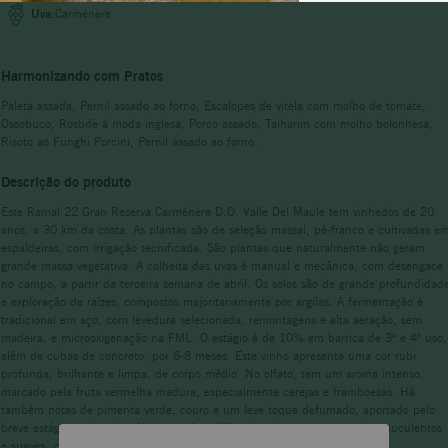
Uva:
Carménère
portugal
Harmonizando com Pratos
Paleta assada, Pernil assado ao forno, Escalopes de vitela com molho de tomate,
Ossobuco, Rosbife à moda inglesa, Porco assado, Talharim com molho bolonhesa,
Risoto ao Funghi Porcini, Pernil assado ao forno.
Descrição do produto
Este Ramal 22 Gran Reserva Carménère D.O. Valle Del Maule tem vinhedos de 20
anos, a 30 km da costa. As plantas são de seleção massal, pé-franco e cultivadas e
espaldeiras, com irrigação tecnificada. São plantas que naturalmente não geram
grande massa vegetativa. A colheita das uvas é manual e mecânica, com desengace
no campo, a partir da terceira semana de abril. Os solos são de grande profundidad
e exploração de raízes, compostos majoritariamente por argilas. A fermentação é
tradicional em aço, com levedura selecionada, remontagens e alta aeração, sem
madeira, e microoxigenação na FML. O estágio é de 10% em barrica de 3º e 4º uso,
além de cubas de concreto, por 6-8 meses. Este vinho apresenta uma cor rubi
profunda, brilhante e limpa, de corpo médio. No olfato, tem um aroma intenso,
marcado pela fruta vermelha madura, especialmente cerejas e framboesas. Há
também notas de pimenta verde, couro e um leve toque defumado, aportado pelo
breve estágio em barrica. Na boca, é equilibrado, elegante, com taninos suculentos
e suaves, conferindo-lhe um final persistente e elegante.