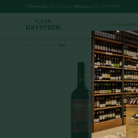
🚚 Entregamos no mesmo dia em 
Televendas:
(31) 3116-2301
Whatsapp:
(31) 99744-8555
CLUBE PRIME
UVAS
PAÍ
TER
Vinhos
Tinto
1
º
2
º
3
º
4
º
5
º
6
º
7
º
8
º
9
º