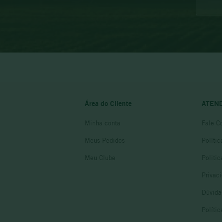
Área do Cliente
ATEN
Minha conta
Fale C
Meus Pedidos
Políti
Meu Clube
Politi
Privac
Dúvida
Políti