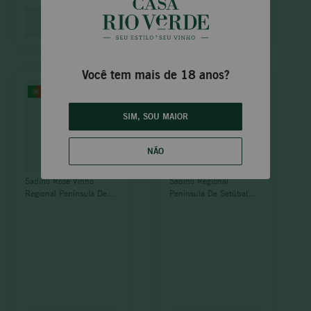
INDISPONÍVEL
INDISPONÍVEL
Você tem mais de 18 anos?
SIM, SOU MAIOR
NÃO
Sadino Rosé Vinho
Sadino Regional
Regional Península De
Península De Setúbal
Setúbal 2020
375 Ml