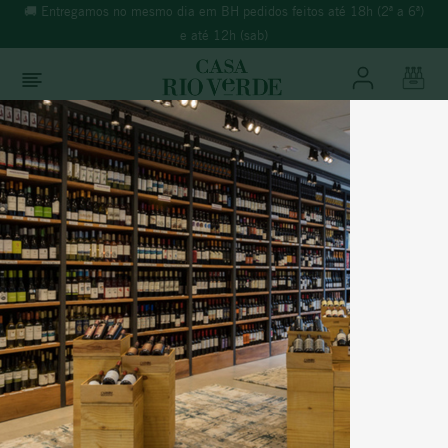
s até 18h (2ª a 6ª)
🚚 Entregamos no mesmo dia em BH pedidos feitos até 
e até 12h (sab)
O que você está buscando?
TERMOS MAIS BUSCADOS
Sivipa
1
º
morande
2
º
espumante
Filtrar
3
º
ricominciare
4
º
reina ana
5
º
vinho tinto
6
º
synera
7
º
branco