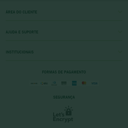
ÁREA DO CLIENTE
MINHA CONTA
MEUS PEDIDOS
MEU CLUBE
AJUDA E SUPORTE
FALE CONOSCO
POLÍTICA DE ENTREGA
POLITICA DE COMPRAS
INSTITUCIONAIS
PRIVACIDADE E SEGURANÇA
CASA RIO VERDE
DÚVIDAS FREQUENTES
ENCONTRE A LOJA MAIS PRÓXIMA
POLÍTICA DO CLUBE PRIME
FORMAS DE PAGAMENTO
SEGURANÇA