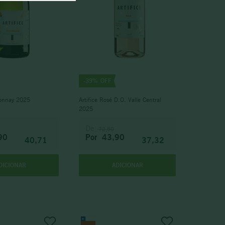
-
39%
donnay 2025
Artifice Rosé D.O. Valle Central
2025
De
72,50
90
Por
43,90
40,71
37,32
DICIONAR
ADICIONAR