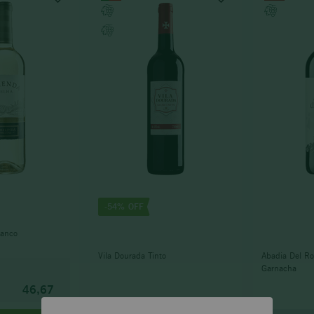
-
54%
ranco
Vila Dourada Tinto
Abadia Del Ro
Garnacha
46,67