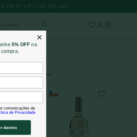
é 18h (2ª a 6ª) e até 12h (sab)
stá buscando?
ganhe
5% OFF
na
a compra.
Relevância
er comunicações da
ítica de Privacidade
or dentro