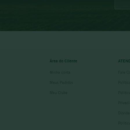
Área do Cliente
ATEN
Minha conta
Fale C
Meus Pedidos
Políti
Meu Clube
Politi
Privac
Dúvida
Políti