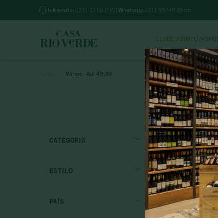
Televendas:
(31) 3116-2301
Whatsapp:
(31) 99744-8555
CLUBE PRIME
UVAS
PAÍ
TER
Vitrine: Até 49,90
1
º
2
º
3
º
4
º
CATEGORIA
5
º
6
º
ESTILO
7
º
Branco
8
º
PAÍS
Tinto
9
º