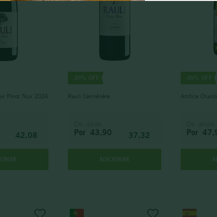
pinot noir
-
39%
-
45%
roir Pinot Noir 2024
Rauli Carménère
Artifice Char
De
De
72,50
87,09
Por
43,90
Por
47,
42,08
37,32
IONAR
ADICIONAR
A