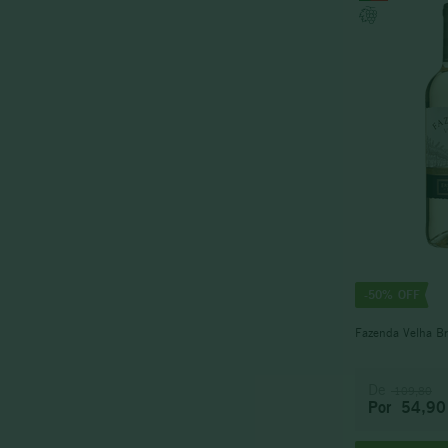
Caladoc
-
50%
Fazenda Velha B
De
109,80
Por
54,90