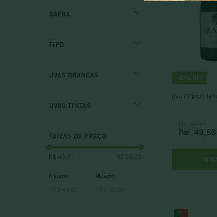
Rosé
Vinho Rosé - Light
10
º
SAFRA
Brancos Frutados
Tintos Macios
Chile
TIPO
Tintos Leves
Portugal
Rosés Light
Espanha
2021
UVAS BRANCAS
Argentina
-
40%
2023
2024
Raulí Classic Ter
Branco
UVAS TINTAS
2025
Tinto
Rosé
De
83,17
Blend
Por
49,50
FAIXAS DE PREÇO
Chardonnay
Fernão Pires
R$ 43,00
R$ 55,00
Aragonês
ADIC
Pinot Grigio
Cabernet Sauvignon
Torrontés
Carménère
R$
R$
Viognier
Pinot Noir
Tempranillo