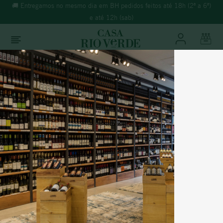
🚚 Entregamos no mesmo dia em BH pedidos feitos até 18h (2ª a 6ª)
e até 12h (sab)
O que você está buscando?
TERMOS MAIS BUSCADOS
Chateau Domaine
1
º
morande
2
º
espumante
Filtrar
3
º
ricominciare
4
º
reina ana
5
º
rosé
6
º
vinho tinto
7
º
adolfo lona