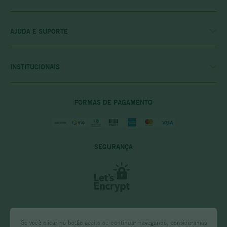
MINHA CONTA
MEUS PEDIDOS
MEU CLUBE
AJUDA E SUPORTE
FALE CONOSCO
POLÍTICA DE ENTREGA
POLITICA DE COMPRAS
INSTITUCIONAIS
PRIVACIDADE E SEGURANÇA
CASA RIO VERDE
DÚVIDAS FREQUENTES
ENCONTRE A LOJA MAIS PRÓXIMA
POLÍTICA DO CLUBE PRIME
FORMAS DE PAGAMENTO
SEGURANÇA
Se você clicar no botão aceito ou continuar navegando, consideramos