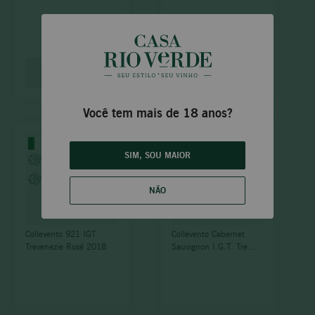
INDISPONÍVEL
INDISPONÍVEL
Você tem mais de 18 anos?
SIM, SOU MAIOR
NÃO
Collevento 921 IGT
Collevento Cabernet
Trevenezie Rosé 2018
Sauvignon I.G.T. Tre
Venezie 2018