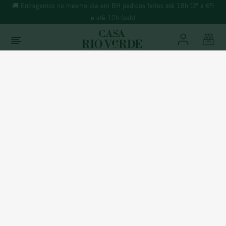
6ª)
🚚 Entregamos no mesmo dia em BH pedidos feitos até 18h (2ª a 6ª)
e até 12h (sab)
O que você está buscando?
TERMOS MAIS BUSCADOS
Antonutti
1
º
morande
2
º
espumante
Filtrar
3
º
ricominciare
4
º
reina ana
5
º
rosé
6
º
vinho tinto
7
º
vinho verde