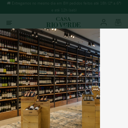
🚚 Entregamos no mesmo dia em BH pedidos feitos até 18h (2ª a 6ª)
e até 12h (sab)
O que você está buscando?
TERMOS MAIS BUSCADOS
Vinhos
Tinto
1
º
morande
2
º
espumante
3
º
ricominciare
Portugal
4
º
reina ana
PORTAS DE LISBOA 2016
5
º
vinho tinto
6
º
rosé
% Álcool:
13,00%
Temperatura:
16-18°C
7
º
synera