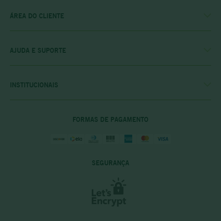
ÁREA DO CLIENTE
MINHA CONTA
MEUS PEDIDOS
MEU CLUBE
AJUDA E SUPORTE
FALE CONOSCO
POLÍTICA DE ENTREGA
POLITICA DE COMPRAS
INSTITUCIONAIS
PRIVACIDADE E SEGURANÇA
CASA RIO VERDE
DÚVIDAS FREQUENTES
ENCONTRE A LOJA MAIS PRÓXIMA
POLÍTICA DO CLUBE PRIME
FORMAS DE PAGAMENTO
SEGURANÇA