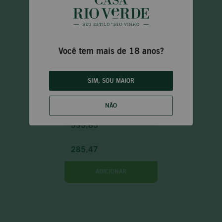
Você tem mais de 18 anos?
SIM, SOU MAIOR
Frasca La Guaragna Freisa D'asti
D.O.C 2023
NÃO
335,85
285,47
ADICIONAR