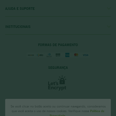
MEUS PEDIDOS
MEU CLUBE
AJUDA E SUPORTE
FALE CONOSCO
POLÍTICA DE ENTREGA
POLITICA DE COMPRAS
INSTITUCIONAIS
PRIVACIDADE E SEGURANÇA
CASA RIO VERDE
DÚVIDAS FREQUENTES
ENCONTRE A LOJA MAIS PRÓXIMA
POLÍTICA DO CLUBE PRIME
FORMAS DE PAGAMENTO
SEGURANÇA
Se você clicar no botão aceito ou continuar navegando, consideramos
que você aceita o uso de nossos cookies. Verifique nossa
Política de
Privacidade.