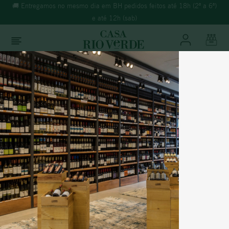
🚚 Entregamos no mesmo dia em BH pedidos feitos até 18h (2ª a 6ª)
e até 12h (sab)
O que você está buscando?
TERMOS MAIS BUSCADOS
Vinhos
Tinto
1
º
morande
2
º
espumante
3
º
ricominciare
França
4
º
reina ana
TERREO MALBEC 2017
5
º
rosé
6
º
vinho tinto
% Álcool:
12,50%
Temperatura:
16-18°C
7
º
vinho verde