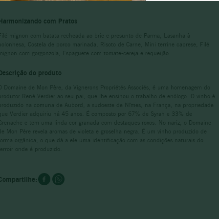
branco
Harmonizando com Pratos
Filé mignon com batata recheada ao brie e presunto de Parma, Lasanha à
bolonhesa, Costela de porco marinada, Risoto de Carne, Mini terrine caprese, Filé
mignon com gorgonzola, Espaguete com tomate-cereja e requeijão.
Descrição do produto
O Domaine de Mon Père, da Vignerons Propriétés Associés, é uma homenagem do
produtor René Verdier ao seu pai, que lhe ensinou o trabalho de enólogo. O vinho é
produzido na comuna de Aubord, a sudoeste de Nîmes, na França, na propriedade
que Verdier adquiriu há 45 anos. É composto por 67% de Syrah e 33% de
Grenache e tem uma linda cor granada com destaques roxos. No nariz, o Domaine
de Mon Père revela aromas de violeta e groselha negra. É um vinho produzido de
forma orgânica, o que dá a ele uma identificação com as condições naturais do
terroir onde é produzido.