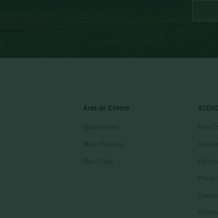
Área do Cliente
ATEN
Minha conta
Fale C
Meus Pedidos
Políti
Meu Clube
Politi
Privac
Dúvida
Políti