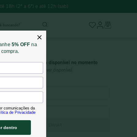
é 18h (2ª a 6ª) e até 12h (sab)
stá buscando?
ganhe
5% OFF
na
a compra.
Este produto não está disponível no momento
Quero saber quando estiver disponível
er comunicações da
ítica de Privacidade
ENVIAR
or dentro