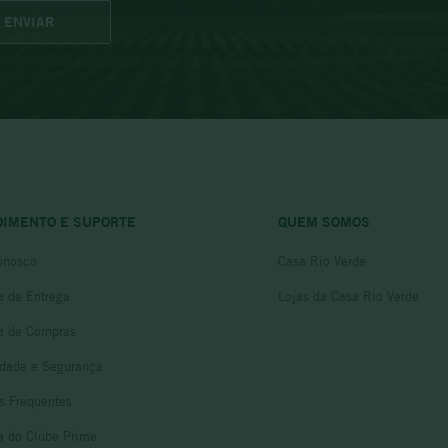
ENVIAR
DIMENTO E SUPORTE
QUEM SOMOS
onosco
Casa Rio Verde
ca de Entrega
Lojas da Casa Rio Verde
ca de Compras
idade e Segurança
s Frequentes
ca do Clube Prime