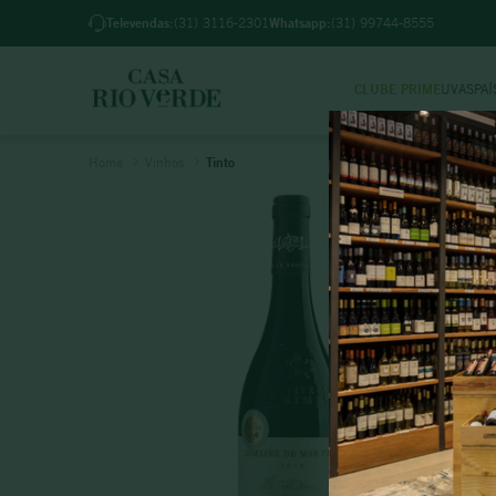
Televendas:
(31) 3116-2301
Whatsapp:
(31) 99744-8555
CLUBE PRIME
UVAS
PAÍ
TER
Vinhos
Tinto
1
º
2
º
3
º
4
º
5
º
6
º
7
º
8
º
9
º