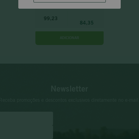
Sauvignon 2024
99,23
84,35
ADICIONAR
Newsletter
Receba promoções e descontos exclusivos diretamente no e-mail