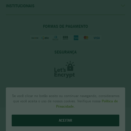
POLITICA DE COMPRAS
INSTITUCIONAIS
PRIVACIDADE E SEGURANÇA
CASA RIO VERDE
DÚVIDAS FREQUENTES
ENCONTRE A LOJA MAIS PRÓXIMA
POLÍTICA DO CLUBE PRIME
FORMAS DE PAGAMENTO
SEGURANÇA
Se você clicar no botão aceito ou continuar navegando, consideramos
que você aceita o uso de nossos cookies. Verifique nossa
Política de
Privacidade.
CASA RIO VERDE - Comércio de Bebidas NSA LTDA Rua Tenente Anastácio
ACEITAR
de Moura 171, loja 02 Santa Efigênia, Belo Horizonte - MG CNPJ:
07.720.996/0001-59