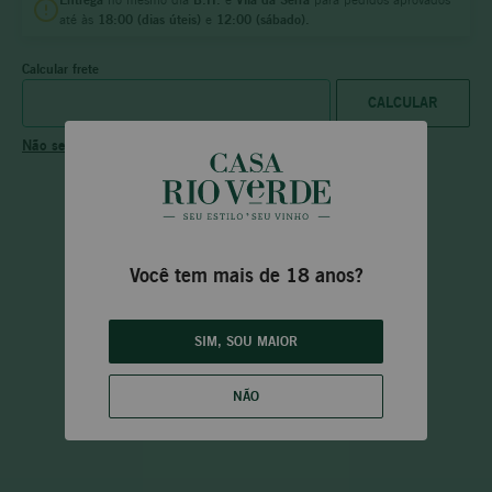
até às
18:00 (dias úteis)
e
12:00 (sábado).
Calcular frete
Não sei meu CEP
Quem viu, viu também!
Você tem mais de 18 anos?
SIM, SOU MAIOR
NÃO