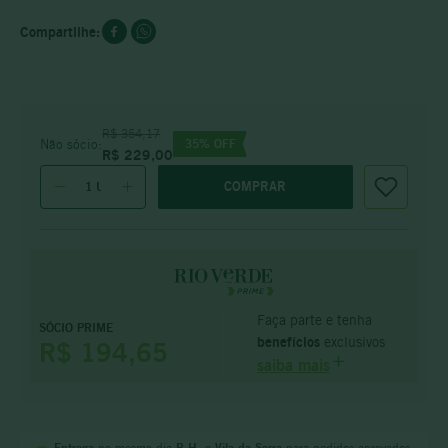
R$
354
,
17
35
% OFF
Não sócio:
R$
229
,
00
COMPRAR
Faça parte e tenha
SÓCIO PRIME
benefícios
exclusivos
R$ 194,65
saiba mais
Entrega
no mesmo dia
B.H.
e
Vila da Serra
para pedidos aprovados