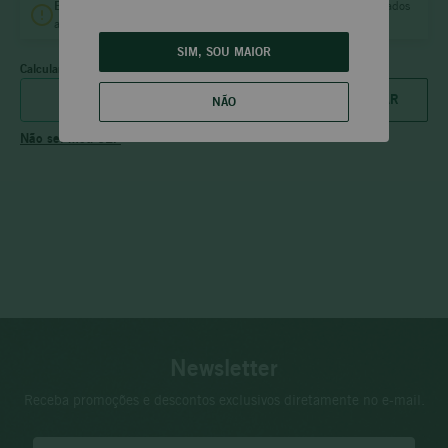
Entrega
no mesmo dia
B.H.
e
Vila da Serra
para pedidos aprovados
até às
18:00 (dias úteis)
e
12:00 (sábado).
SIM, SOU MAIOR
Calcular frete
NÃO
Não sei meu CEP
Newsletter
Receba promoções e descontos exclusivos diretamente no e-mail.