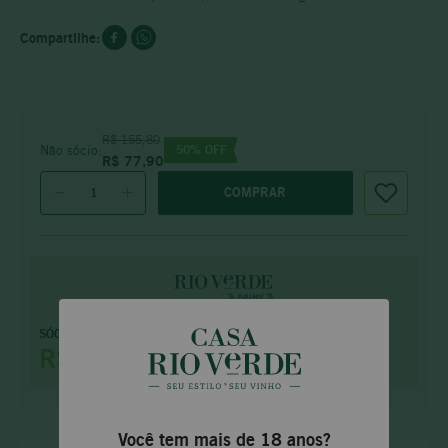
R$
155
,
80
50
% OFF
Não sócio:
R$
77
,
90
COMPRAR
Faça parte e tenha
SÓCIO PRIME
benefícios
exclusivos
R$ 66,22
saiba mais
Você tem mais de 18 anos?