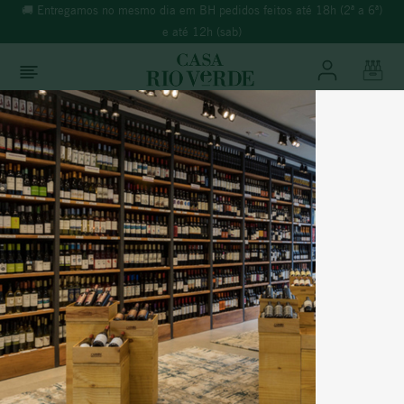
🚚 Entregamos no mesmo dia em BH pedidos feitos até 18h (2ª a 6ª)
e até 12h (sab)
O que você está buscando?
TERMOS MAIS BUSCADOS
Vinhos
Tinto
1
º
morande
2
º
espumante
3
º
ricominciare
Portugal
4
º
reina ana
VINHA DE LORIS TINTO
5
º
vinho tinto
6
º
synera
% Álcool:
13,5%
Temperatura:
14ºC a 16ºC
7
º
branco