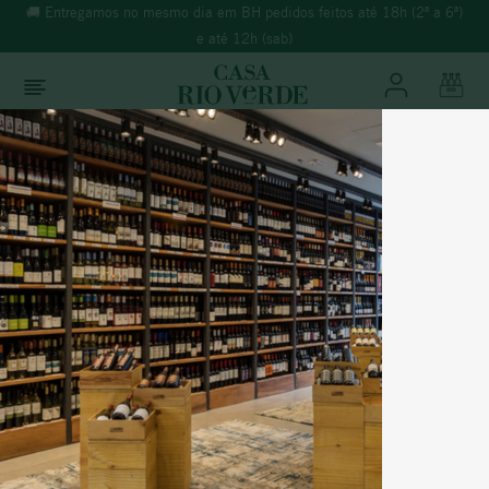
🚚 Entregamos no mesmo dia em BH pedidos feitos até 18h (2ª a 6ª)
e até 12h (sab)
O que você está buscando?
TERMOS MAIS BUSCADOS
Vinhos
Branco
1
º
morande
2
º
espumante
3
º
ricominciare
Portugal
4
º
reina ana
VINHA DE LORIS BRANCO
5
º
rosé
6
º
vinho tinto
% Álcool:
12,5%
Safra:
2023
7
º
vinho verde