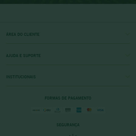
ÁREA DO CLIENTE
MINHA CONTA
MEUS PEDIDOS
MEU CLUBE
AJUDA E SUPORTE
FALE CONOSCO
POLÍTICA DE ENTREGA
POLITICA DE COMPRAS
INSTITUCIONAIS
PRIVACIDADE E SEGURANÇA
CASA RIO VERDE
DÚVIDAS FREQUENTES
ENCONTRE A LOJA MAIS PRÓXIMA
POLÍTICA DO CLUBE PRIME
FORMAS DE PAGAMENTO
SEGURANÇA