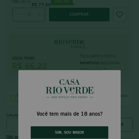
50
% OFF
Não sócio:
R$
77
,
90
COMPRAR
Faça parte e tenha
SÓCIO PRIME
benefícios
exclusivos
R$ 66,22
saiba mais
Entrega
no mesmo dia
B.H.
e
Vila da Serra
para pedidos aprovados
até às
18:00 (dias úteis)
e
12:00 (sábado).
Você tem mais de 18 anos?
Calcular frete
SIM, SOU MAIOR
Não sei meu CEP