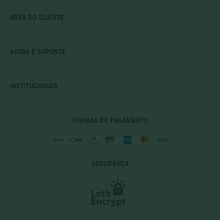
ÁREA DO CLIENTE
MINHA CONTA
MEUS PEDIDOS
MEU CLUBE
AJUDA E SUPORTE
FALE CONOSCO
POLÍTICA DE ENTREGA
POLITICA DE COMPRAS
INSTITUCIONAIS
PRIVACIDADE E SEGURANÇA
CASA RIO VERDE
DÚVIDAS FREQUENTES
ENCONTRE A LOJA MAIS PRÓXIMA
POLÍTICA DO CLUBE PRIME
FORMAS DE PAGAMENTO
SEGURANÇA