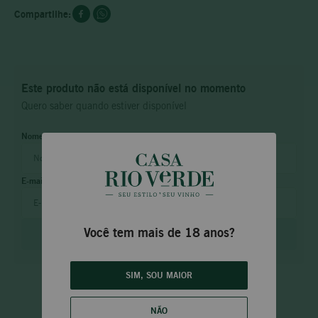
Este produto não está disponível no momento
Quero saber quando estiver disponível
Você tem mais de 18 anos?
ENVIAR
SIM, SOU MAIOR
NÃO