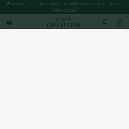
🚚 Entregamos no mesmo dia em BH pedidos feitos até 18h (2ª a 6ª)
e até 12h (sab)
O que você está buscando?
TERMOS MAIS BUSCADOS
Vinhos
Tinto
1
º
morande
2
º
espumante
3
º
ricominciare
Portugal
4
º
reina ana
VILA DOURADA TINTO
5
º
vinho tinto
6
º
synera
% Álcool:
13%
Temperatura:
14º à 16ºC
7
º
branco