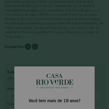
sejam tintos ou brancos. A Caviro, produtora do rótulo, assenta-se na
produção sustentável, com o selo 3E, um certificado que se baseia na
sustentabilidade ecológica, ética e econômica. O vinho é elaborado com a
uva Trebbiano, de origem ITÁLIAna e com a uva Chardonnay, de origem
francesa, o que criou no vinho uma incrível harmonia de aromas e sabores.
No aspecto visual apresenta cor amarelo palha com leve tom esverdeado. No
olfativo revela aromas intensos de frutas tropicais, como abacaxi, além de
notas florais. Na boca é equilibrado, crocante, refrescante, com sabor de
“quero mais”!
Este produto não está disponível no momento
Quero saber quando estiver disponível
Você tem mais de 18 anos?