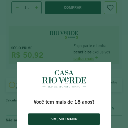
COMPRAR
Faça parte e tenha
SÓCIO PRIME
benefícios
exclusivos
R$ 50,92
saiba mais
Entrega
no mesmo dia
B.H.
e
Vila da Serra
para pedidos aprovados
até às
18:00 (dias úteis)
e
12:00 (sábado).
Calcular frete
Você tem mais de 18 anos?
SIM, SOU MAIOR
Não sei meu CEP