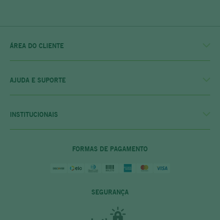
ÁREA DO CLIENTE
MINHA CONTA
MEUS PEDIDOS
MEU CLUBE
AJUDA E SUPORTE
FALE CONOSCO
POLÍTICA DE ENTREGA
POLITICA DE COMPRAS
INSTITUCIONAIS
PRIVACIDADE E SEGURANÇA
CASA RIO VERDE
DÚVIDAS FREQUENTES
ENCONTRE A LOJA MAIS PRÓXIMA
POLÍTICA DO CLUBE PRIME
FORMAS DE PAGAMENTO
SEGURANÇA