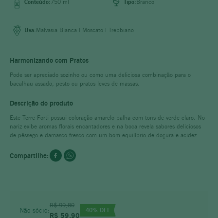
8
º
adolfo lona
Conteúdo:
750 ml
Tipo:
Branco
9
º
território
Uva:
Malvasia Bianca | Moscato | Trebbiano
10
º
pinot noir
Harmonizando com Pratos
Pode ser apreciado sozinho ou como uma deliciosa combinação para o
bacalhau assado, pesto ou pratos leves de massas.
Descrição do produto
Este Terre Forti possui coloração amarelo palha com tons de verde claro. No
nariz exibe aromas florais encantadores e na boca revela sabores deliciosos
de pêssego e damasco fresco com um bom equilíbrio de doçura e acidez.
R$
99
,
80
40
% OFF
Não sócio:
R$
59
,
90