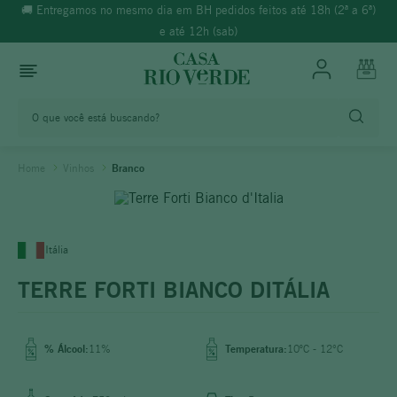
🚚 Entregamos no mesmo dia em BH pedidos feitos até 18h (2ª a 6ª)
e até 12h (sab)
O que você está buscando?
TERMOS MAIS BUSCADOS
Vinhos
Branco
1
º
morande
2
º
espumante
3
º
ricominciare
Itália
4
º
reina ana
TERRE FORTI BIANCO DITÁLIA
5
º
vinho tinto
6
º
rosé
% Álcool:
11%
Temperatura:
10ºC - 12°C
7
º
synera