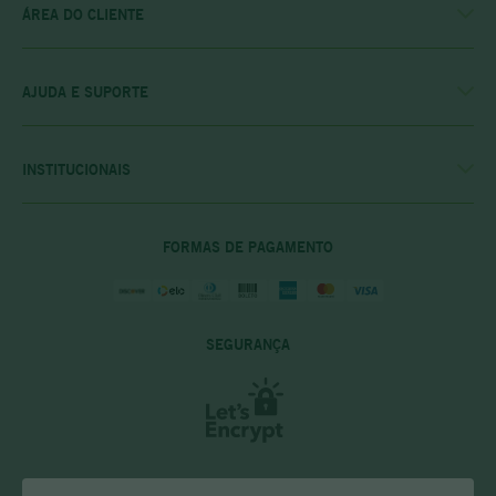
ÁREA DO CLIENTE
MINHA CONTA
MEUS PEDIDOS
MEU CLUBE
AJUDA E SUPORTE
FALE CONOSCO
POLÍTICA DE ENTREGA
POLITICA DE COMPRAS
INSTITUCIONAIS
PRIVACIDADE E SEGURANÇA
CASA RIO VERDE
DÚVIDAS FREQUENTES
ENCONTRE A LOJA MAIS PRÓXIMA
POLÍTICA DO CLUBE PRIME
FORMAS DE PAGAMENTO
SEGURANÇA