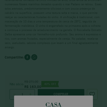
numerosos fósseis marinhos deixados quando o mar Padano se retirou. Esses
solos arenosos, predominantemente siliciosos e com pouca presença de
calcário na superfície, possuem uma textura solta e macia, o que permite
realçar as características frutadas do vinho. A vinificação é tradicional, com
maceração de 10 dias a uma temperatura de cerca de 28°C, seguida de
fermentação malolática. O vinho é engarrafado na primavera após a colheita
e continua o processo de amadurecimento na garrafa. O Roccabella Dolcetto
Dalba apresenta uma cor Vermelho-rubi profundo. Seu aroma é expressivo e
rico, com aromas frutados, especialmente de cereja. No paladar, revela-se
seco, aveludado; sabores complexos que levam a um final agradavelmente
amargo.
R$
271
,
00
40
% OFF
Não sócio:
R$
163
,
00
COMPRAR