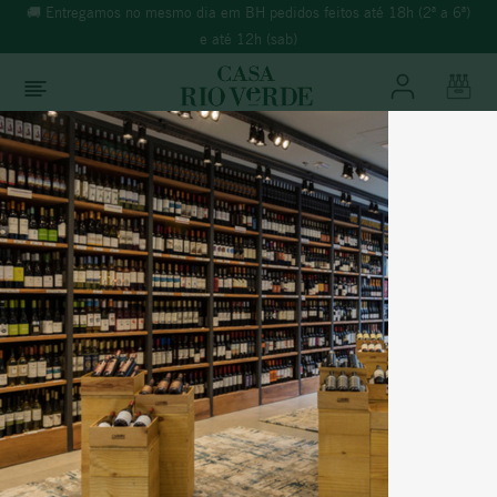
🚚 Entregamos no mesmo dia em BH pedidos feitos até 18h (2ª a 6ª)
e até 12h (sab)
O que você está buscando?
TERMOS MAIS BUSCADOS
Vinhos
Tinto
1
º
morande
2
º
espumante
3
º
ricominciare
Itália
4
º
reina ana
ROCCABELLA DOLCETTO DALBA
5
º
vinho tinto
6
º
synera
% Álcool:
13%
Temperatura:
16º à 18ºC
7
º
branco