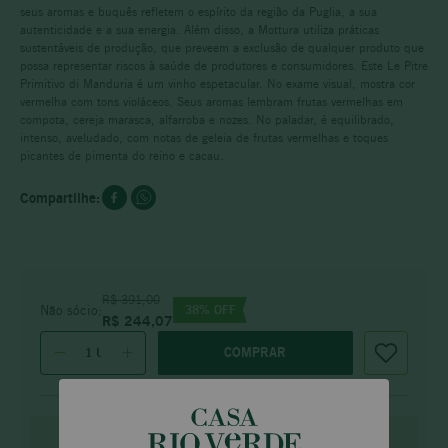
seus aromas e buquês refletem o espírito da região da Puglia, a sua
autenticidade e a sua energia. Além disso, a Mottura utiliza práticas
sustentáveis de produção, que preveem a exclusão de qualquer produto que
possa representar riscos à saúde de produtores e consumidores. Este Le Pitre
Primitivo di Manduria é um vinho espetacular. No exame visual, mostra cor
vermelha com tons violáceos. Seus aromas lembram frutas vermelhas em
compota, cereja marasca, alfarroba e nozes. No paladar, é equilibrado,
intenso, aveludado, com notas de geleia de frutas vermelhas e toques
picantes de pimenta do reino e cacau.
R$
391
,
00
38
% OFF
Não sócio:
R$
244
,
07
COMPRAR