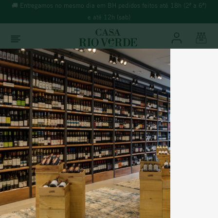
🚚 Entregamos no mesmo dia em BH pedidos feitos até 18h (2ª a 6ª)
e até 12h (sab)
O que você está buscando?
TERMOS MAIS BUSCADOS
Vinhos
Tinto
1
º
morande
2
º
espumante
3
º
ricominciare
Itália
4
º
reina ana
PRIMITIVO DI MANDURIA D.O.C.
5
º
vinho tinto
LE PITRE 2022
6
º
rosé
7
º
synera
% Álcool:
14,5%
Temperatura:
16ºC a 18ºC