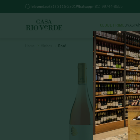
m BH pedidos feitos até 18h (2ª a 6ª) e até 12h (sab)
Televendas:
(31) 3116-2301
Whatsapp:
(31) 99744-8555
CLUBE PRIME
UVAS
PAÍ
TER
Vinhos
Rosé
1
º
2
º
3
º
4
º
5
º
6
º
7
º
8
º
9
º