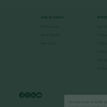
Área do Cliente
ATEN
Minha conta
Fale C
Meus Pedidos
Políti
Meu Clube
Politi
Privac
Dúvida
Políti
Se você clicar no botão a