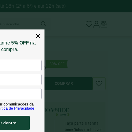
té 18h (2ª a 6ª) e até 12h (sab)
stá buscando?
ganhe
5% OFF
na
a compra.
R$
153
,
69
30
% OFF
Não sócio:
R$
107
,
90
COMPRAR
er comunicações da
ítica de Privacidade
sistente
or dentro
Faça parte e tenha
SÓCIO PRIME
benefícios
exclusivos