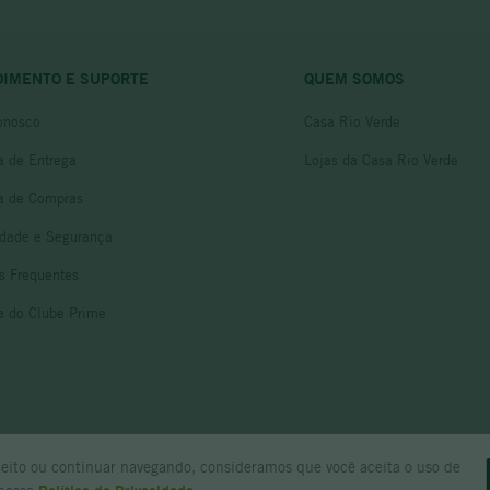
DIMENTO E SUPORTE
QUEM SOMOS
onosco
Casa Rio Verde
ca de Entrega
Lojas da Casa Rio Verde
ca de Compras
idade e Segurança
s Frequentes
ca do Clube Prime
ceito ou continuar navegando, consideramos que você aceita o uso de