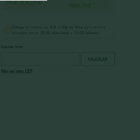
R$ 91,72
saiba mais
Entrega
no mesmo dia
B.H.
e
Vila da Serra
para pedidos
aprovados até às
18:00 (dias úteis)
e
12:00 (sábado).
Calcular frete
Não sei meu CEP