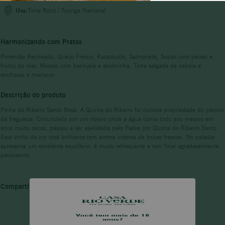
Uva:
Tinta Roriz | Touriga Nacional
pinot noir
Harmonizando com Pratos
Pimentão Recheado, Queijo Fresco, Ratatouille, Salmonete, Sopas com peixes e
frutos do mar, Massas com berinjela e abobrinha, Torta salgada de cebola e
enchovas e mariscos
Descrição do produto
Pinha do Ribeiro Santo Rosé: A Quinta do Ribeiro foi outrora propriedade do pároco
da freguesia. Circundada por um ribeiro onde a água corria todo ano mesmo em
anos muito secos, passou a ser apelidada pelo Padre por Quinta do Ribeiro Santo.
Esse vinho de cor rosé brilhante tem aroma intenso de frutas frescas. No paladar
apresenta um excelente equilíbrio, é muito refrescante e tem final agradavelmente
persistente.