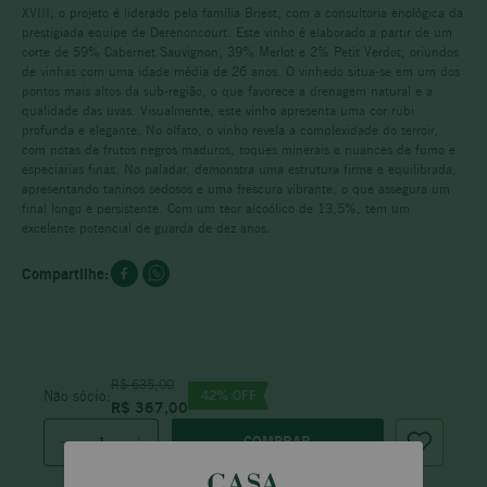
XVIII, o projeto é liderado pela família Briest, com a consultoria enológica da
prestigiada equipe de Derenoncourt. Este vinho é elaborado a partir de um
corte de 59% Cabernet Sauvignon, 39% Merlot e 2% Petit Verdot, oriundos
de vinhas com uma idade média de 26 anos. O vinhedo situa-se em um dos
pontos mais altos da sub-região, o que favorece a drenagem natural e a
qualidade das uvas. Visualmente, este vinho apresenta uma cor rubi
profunda e elegante. No olfato, o vinho revela a complexidade do terroir,
com notas de frutos negros maduros, toques minerais e nuances de fumo e
especiarias finas. No paladar, demonstra uma estrutura firme e equilibrada,
apresentando taninos sedosos e uma frescura vibrante, o que assegura um
final longo e persistente. Com um teor alcoólico de 13,5%, tem um
excelente potencial de guarda de dez anos.
R$
635
,
00
42
% OFF
Não sócio:
R$
367
,
00
COMPRAR