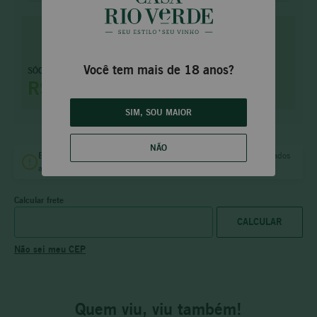
Faça parte e tenha
Você tem mais de 18 anos?
SÓCIO PRIME
benefícios
exclusivos
R$ 311,95
saiba mais
SIM, SOU MAIOR
NÃO
Entrega
no mesmo dia
B.H.
e
Vila da Serra
para pedidos aprovados
até às
18:00 (dias úteis)
e
12:00 (sábado).
Calcular frete
Não sei meu CEP
Quem viu, viu também!