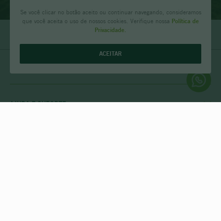
Se você clicar no botão aceito ou continuar navegando, consideramos
que você aceita o uso de nossos cookies. Verifique nossa
Política de
Privacidade.
ACEITAR
ÁREA DO CLIENTE
MINHA CONTA
MEUS PEDIDOS
MEU CLUBE
AJUDA E SUPORTE
FALE CONOSCO
POLÍTICA DE ENTREGA
POLITICA DE COMPRAS
INSTITUCIONAIS
PRIVACIDADE E SEGURANÇA
CASA RIO VERDE
DÚVIDAS FREQUENTES
ENCONTRE A LOJA MAIS PRÓXIMA
POLÍTICA DO CLUBE PRIME
FORMAS DE PAGAMENTO
SEGURANÇA