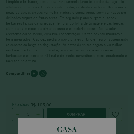
Límpido e brilhante, possui boa transparência junto às bordas da taça. No
olfativo exibe aromas de intensidade média, centrados na fruta. Destacam-se
notas de cassis, ameixa vermelha madura e cereja preta, acompanhadas por
delicados toques de frutas secas. Em segundo plano surgem nuances
herbáceas típicas da variedade, lembrando folha de tomate e ervas frescas,
além de sutis notas de pimenta-preta e especiarias doces. No paladar
apresenta corpo médio, com boa concentração. Os taninos são maduros e
bem integrados. A acidez média proporciona equilíbrio e frescor, sustentando
os sabores ao longo da degustação. As notas de frutas negras e vermelhas
maduras predominam no paladar, acompanhadas por leves nuances
herbáceas e especiadas. O final é de média persistência, seco, equilibrado e
marcado pela fruta.
Não sócio:
R$
105
,
00
COMPRAR