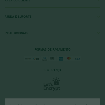
ÁREA DO CLIENTE
MINHA CONTA
MEUS PEDIDOS
MEU CLUBE
AJUDA E SUPORTE
FALE CONOSCO
POLÍTICA DE ENTREGA
POLITICA DE COMPRAS
INSTITUCIONAIS
PRIVACIDADE E SEGURANÇA
CASA RIO VERDE
DÚVIDAS FREQUENTES
ENCONTRE A LOJA MAIS PRÓXIMA
POLÍTICA DO CLUBE PRIME
FORMAS DE PAGAMENTO
SEGURANÇA