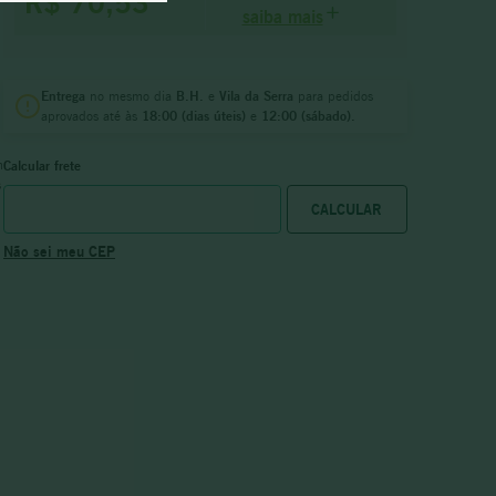
R$ 70,53
saiba mais
Entrega
no mesmo dia
B.H.
e
Vila da Serra
para pedidos
aprovados até às
18:00 (dias úteis)
e
12:00 (sábado).
m
Calcular frete
s
Não sei meu CEP