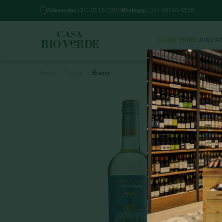
Televendas:
(31) 3116-2301
Whatsapp:
(31) 99744-8555
CLUBE PRIME
UVAS
PAÍ
TER
Vinhos
Branco
1
º
2
º
3
º
4
º
5
º
6
º
7
º
8
º
9
º