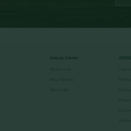
Área do Cliente
ATEN
Minha conta
Fale C
Meus Pedidos
Políti
Meu Clube
Politi
Privac
Dúvida
Políti