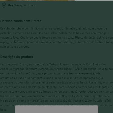
Uva:
Sauvignon Blanc
adolfo lona
Harmonizando com Pratos
Ceviche de robalo com limão-siciliano e coentro, Salmão grelhado com crosta de
pistache, Camarões ao alho-óleo com salsa, Salada de folhas verdes com manga e
vinagrete leve, Queijo de cabra fresco com mel e nozes, Risoto de limão-siciliano co
aspargos, Tábua de peixes defumados com torradinhas, e Tartelette de frutas cítrica
com sorvete de creme.
Descrição do produto
Em um terroir único, na comuna de Yerbas Buenas, no sopé da Cordilheira dos
Andes, o Morandé Terrarum Reserva Sauvignon Blanc 2025 é produzido, envolto em
um microclima frio e único, que proporciona maior frescor e expressividade
aromática às uvas que compões o vinho. O solo aluvial tem composição argilo-
arenosa e as uvas são rigorosamente selecionadas após a colheita. Aos olhos, o vinho
apresenta uma cor amarelo palha elegante, com reflexos esverdeados e brilhantes, e
o aroma tem notas cítricas e de frutas que lembram maçã verde, pêssego com polpa
branca e pera, em harmonia com nuances de flores silvestres e um toque herbáceo.
No paladar, o vinho é marcante com sua sensação de frescor e sabor frutado, além
apresentar uma acidez firme e corpo equilibrado, tendo uma longa permanência na
boca.