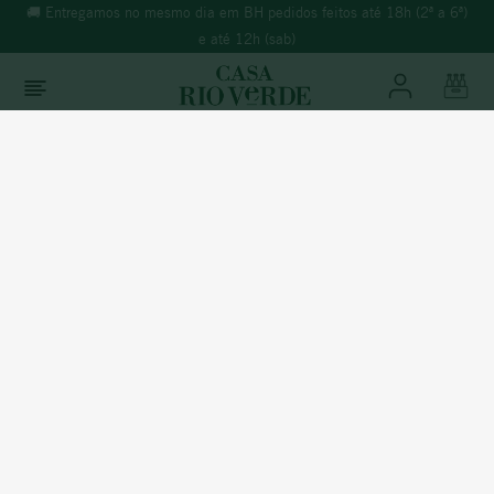
🚚 Entregamos no mesmo dia em BH pedidos feitos até 18h (2ª a 6ª)
e até 12h (sab)
O que você está buscando?
TERMOS MAIS BUSCADOS
Vinhos
Tinto
1
º
morande
2
º
espumante
3
º
ricominciare
Espanha
4
º
reina ana
LAS ROCAS VINAS VIEJAS 2023
5
º
vinho tinto
6
º
synera
% Álcool:
14,5%
Temperatura:
16ºC à 18ºC
7
º
branco