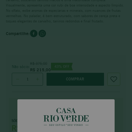
Visualmente, apresenta uma cor rubi de boa intensidade e aspecto límpido.
No olfato, exibe aromas de especiarias e minerais, com nuances de frutas
vermelhas. No paladar, é bem estruturado, com sabores de cereja preta e
toques elegantes de carvalho, taninos redondos e final frutado.
R$
375
,
00
43
% OFF
Não sócio:
R$
215
,
00
COMPRAR
Faça parte e tenha
SÓCIO PRIME
benefícios
exclusivos
R$ 182,75
saiba mais