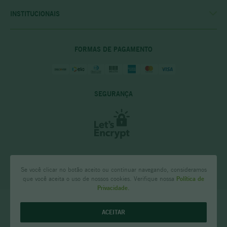
POLITICA DE COMPRAS
INSTITUCIONAIS
PRIVACIDADE E SEGURANÇA
CASA RIO VERDE
DÚVIDAS FREQUENTES
ENCONTRE A LOJA MAIS PRÓXIMA
POLÍTICA DO CLUBE PRIME
FORMAS DE PAGAMENTO
SEGURANÇA
Se você clicar no botão aceito ou continuar navegando, consideramos
que você aceita o uso de nossos cookies. Verifique nossa
Política de
Privacidade.
CASA RIO VERDE - Comércio de Bebidas NSA LTDA Rua Tenente Anastácio
ACEITAR
de Moura 171, loja 02 Santa Efigênia, Belo Horizonte - MG CNPJ:
07.720.996/0001-59