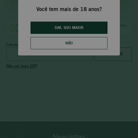
Você tem mais de 18 anos?
Entrega
no mesmo dia
B.H.
e
Vila da Serra
para pedidos aprovados
SIM, SOU MAIOR
até às
18:00 (dias úteis)
e
12:00 (sábado).
NÃO
Calcular frete
Não sei meu CEP
Newsletter