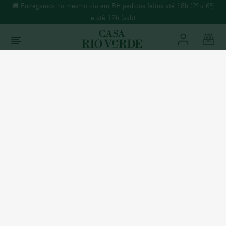
🚚 Entregamos no mesmo dia em BH pedidos feitos até 18h (2ª a 6ª)
e até 12h (sab)
O que você está buscando?
TERMOS MAIS BUSCADOS
Vinhos
Tinto
1
º
morande
2
º
espumante
3
º
ricominciare
Portugal
4
º
reina ana
GALODORO TINTO
5
º
vinho tinto
6
º
synera
% Álcool:
13%
Temperatura:
14º à 16ºC
7
º
branco