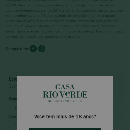
26.500 litros, equipados com sistema de remontagem automatizado e
controle de temperatura entre 28 °C e 30 °C. A maceração, em contato com
manta submersa, dura 28 dias, seguida de um estágio de três a quatro
meses em carvalho. O vinho apresenta aromas intensos de cereja e frutos
maduros. É suave e extremamente frutado, com notas concentradas de
frutos negros e vermelhos, além de um toque de pimenta. Possui bom corpo,
um final de prova longo, agradável e persistente.
Este produto não está disponível no momento
Quero saber quando estiver disponível
Você tem mais de 18 anos?