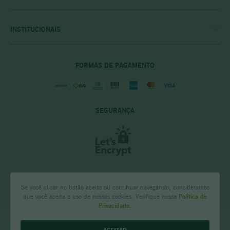
FALE CONOSCO
POLÍTICA DE ENTREGA
POLITICA DE COMPRAS
INSTITUCIONAIS
PRIVACIDADE E SEGURANÇA
CASA RIO VERDE
DÚVIDAS FREQUENTES
ENCONTRE A LOJA MAIS PRÓXIMA
POLÍTICA DO CLUBE PRIME
FORMAS DE PAGAMENTO
SEGURANÇA
Se você clicar no botão aceito ou continuar navegando, consideramos
que você aceita o uso de nossos cookies. Verifique nossa
Política de
Privacidade.
CASA RIO VERDE - Comércio de Bebidas NSA LTDA Rua Tenente Anastácio