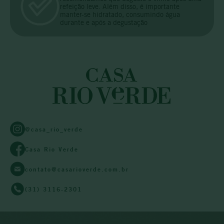
refeição leve. Além disso, é importante
manter-se hidratado, consumindo água
durante e após a degustação
@casa_rio_verde
Casa Rio Verde
contato@casarioverde.com.br
(31) 3116-2301