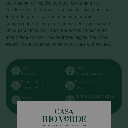
sua maioria, de regiões quentes. Costumam ser
envelhecidos em barricas de carvalho, mas precisam de
tempo de garrafa para amadurecer e adquirir
complexidade. O tempo de garrafa necessário varia de
vinho para vinho. Os Tintos Poderosos oferecem na
maturidade aromas ricos de frutas negras, baunilha,
especiarias e tostados, como couro, café e chocolate.
Pais:
Uvas:
Argentina
Cabernet Sauvignon
Temperatura:
Teor alcoólico:
16ºC a 18ºC
14%
Abrir e consumir após::
Corpo:
90 minutos