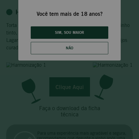
HARMONIZAÇÃO
Você tem mais de 18 anos?
Torta de carne assada, Carne assada com molho de vinho
tinto, Pratos de caça, Churrasco de forno, Cordeiro,
SIM, SOU MAIOR
Lagarto recheado assado, Ensopados de carne e Queijos
curados.
NÃO
Clique Aqui
Faça o download da ficha
técnica
Para uma experiência mais agradável e segura,
recomendamos que deguste o vinho após uma