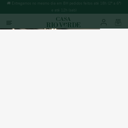
🚚 Entregamos no mesmo dia em BH pedidos feitos até 18h (2ª a 6ª)
e até 12h (sab)
O que você está buscando?
TERMOS MAIS BUSCADOS
1
º
morande
Platinum
Outubro 2024
2
º
espumante
3
º
ricominciare
LOS HELECHOS RESERVA CABERNET
SAUVIGNON 2021
4
º
reina ana
5
º
vinho tinto
6
º
synera
7
º
branco