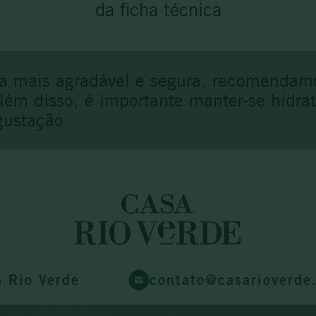
da ficha técnica
a mais agradável e segura, recomendam
Além disso, é importante manter-se hidr
gustação
a Rio Verde
contato@casarioverde