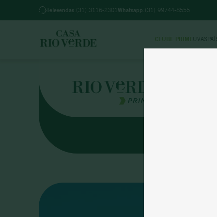
 BH pedidos feitos até 18h (2ª a 6ª) e até 12h (sab)
Televendas:
(31) 3116-2301
Whatsapp:
(31) 99744-8555
CLUBE PRIME
UVAS
PAÍ
TER
1
º
2
º
3
º
4
º
FINCA E
5
º
6
º
7
º
8
º
9
º