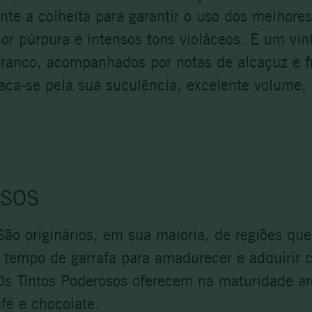
te a colheita para garantir o uso dos melhore
cor púrpura e intensos tons violáceos. É um vi
ranco, acompanhados por notas de alcaçuz e 
aca-se pela sua suculência, excelente volume, 
OSOS
São originários, em sua maioria, de regiões q
e tempo de garrafa para amadurecer e adquirir 
 Os Tintos Poderosos oferecem na maturidade ar
fé e chocolate.