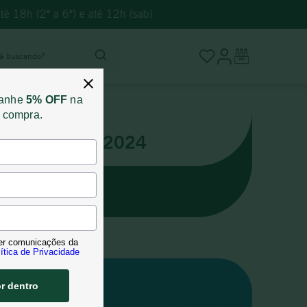
é 18h (2ª a 6ª) e até 12h (sab)
stá buscando?
ganhe
5% OFF
na
a compra.
Junho 2024
BEC 2019
er comunicações da
ítica de Privacidade
or dentro