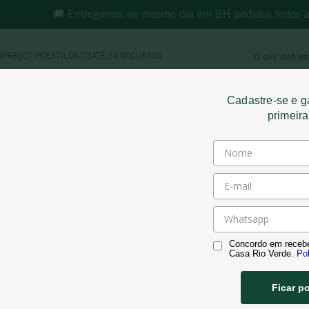
🚚 Entregamos no mesmo dia em BH pedidos feitos at
O que você e
S
PREÇO
TIPO
ESTILO
KITS
ATÉ 59,90
CURSOS
MOS MAIS BUSCADOS
Cadastre-se e 
morande
primeir
Platinum
espumante
ricominciare
reina ana
L ORIGEN GRAN RESERVA MAL
rosé
vinho tinto
Concordo em receb
adolfo lona
Casa Rio Verde.
Pol
pinot noir
Ficar p
território