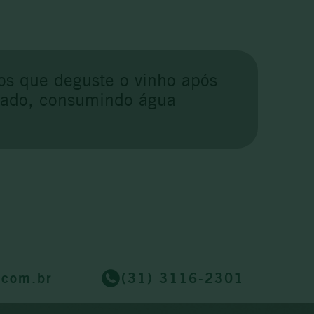
os que deguste o vinho após
atado, consumindo água
.com.br
(31) 3116-2301