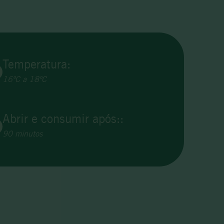
Temperatura:
16ºC a 18ºC
Abrir e consumir após::
90 minutos