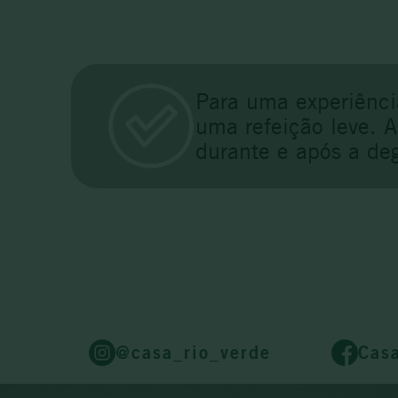
Para uma experiênci
uma refeição leve. 
durante e após a de
@casa_rio_verde
Cas