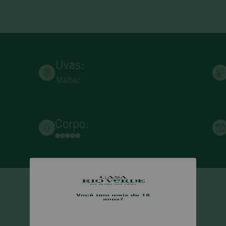
Uvas:
Malbec
Corpo: