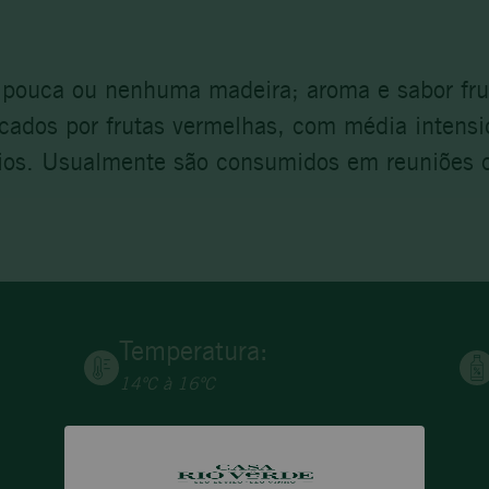
 pouca ou nenhuma madeira; aroma e sabor frut
cados por frutas vermelhas, com média intens
rios. Usualmente são consumidos em reuniões c
Temperatura:
14ºC à 16ºC