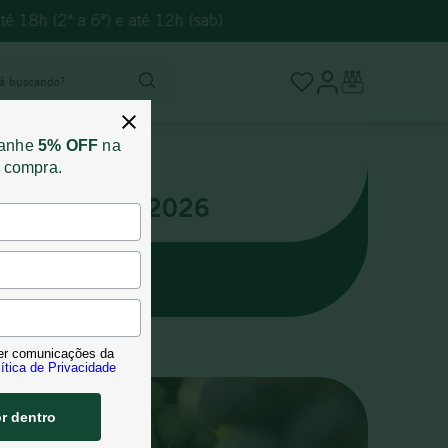
é 18h (2ª a 6ª) e até 12h (sab)
stá buscando?
ganhe
5% OFF
na
a compra.
Julho 2026
NCE 2023
er comunicações da
ítica de Privacidade
or dentro