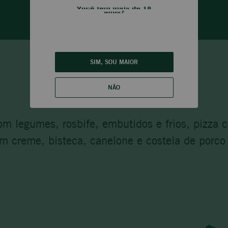
SIM, SOU MAIOR
NÃO
m legumes, rosbife, embutidos e frios, pizza 
om creme, bisteca, canelone e costela de porco