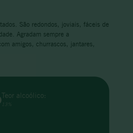
ados. São redondos, joviais, fáceis de
idade. Agradam sempre a
om amigos, churrascos, jantares,
Teor alcoólico:
13%