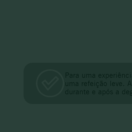
Para uma experiênci
uma refeição leve. 
durante e após a de