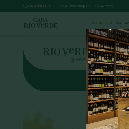
 BH pedidos feitos até 18h (2ª a 6ª) e até 12h (sab)
Televendas:
(31) 3116-2301
Whatsapp:
(31) 99744-8555
CLUBE PRIME
UVAS
PAÍ
TER
1
º
2
º
3
º
4
º
PRESTIG
5
º
6
º
7
º
8
º
9
º