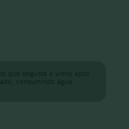
os que deguste o vinho após
atado, consumindo água