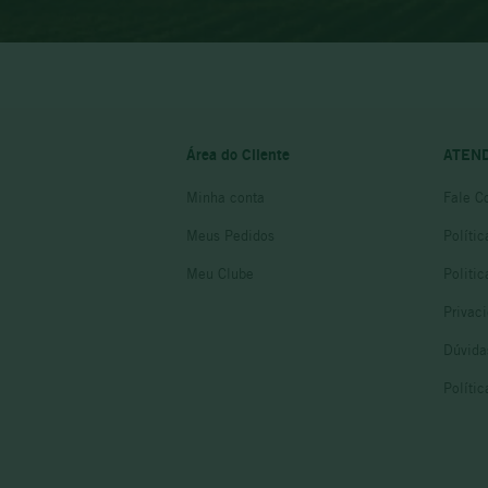
Área do Cliente
ATEN
Minha conta
Fale C
Meus Pedidos
Políti
Meu Clube
Politi
Privac
Dúvida
Políti