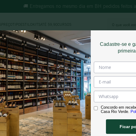
🚚 Entregamos no mesmo dia em BH pedidos feitos at
O que você e
S
PREÇO
TIPO
ESTILO
KITS
ATÉ 59,90
CURSOS
MOS MAIS BUSCADOS
Cadastre-se e 
morande
primeir
Quality
espumante
ricominciare
reina ana
E DE CALVISSON VIN DE FRA
rosé
vinho tinto
Concordo em receb
adolfo lona
Casa Rio Verde.
Pol
pinot noir
Ficar p
território