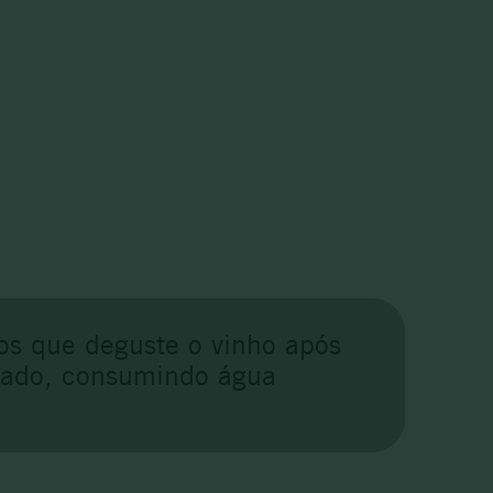
os que deguste o vinho após
atado, consumindo água