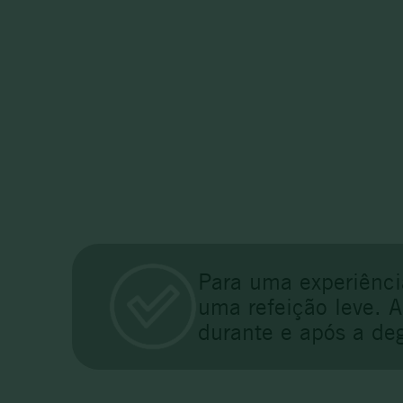
Para uma experiênci
uma refeição leve. 
durante e após a de