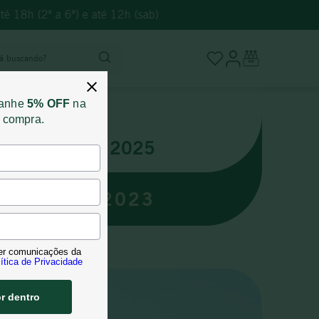
é 18h (2ª a 6ª) e até 12h (sab)
stá buscando?
ganhe
5% OFF
na
a compra.
Agosto 2025
RMENERE 2023
er comunicações da
ítica de Privacidade
or dentro