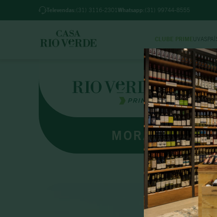
 BH pedidos feitos até 18h (2ª a 6ª) e até 12h (sab)
Televendas:
(31) 3116-2301
Whatsapp:
(31) 99744-8555
CLUBE PRIME
UVAS
PAÍ
TER
1
º
2
º
3
º
4
º
MORANDE TER
5
º
6
º
7
º
8
º
9
º