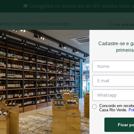
🚚 Entregamos no mesmo dia em BH pedidos feitos at
O que você e
S
PREÇO
TIPO
ESTILO
KITS
ATÉ 59,90
CURSOS
MOS MAIS BUSCADOS
Cadastre-se e 
morande
primeir
Platinum
espumante
ricominciare
reina ana
RARUM SELECTED BLOCKS CA
vinho tinto
rosé
Concordo em receb
synera
Casa Rio Verde.
Pol
adolfo lona
Ficar p
território