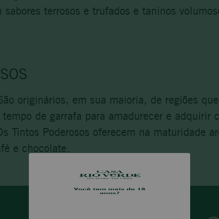
m sabores terrosos e trufados e taninos volumo
OSOS
São originários, em sua maioria, de regiões q
e tempo de garrafa para amadurecer e adquirir 
 Os Tintos Poderosos oferecem na maturidade ar
fé e chocolate.
Temperatura: