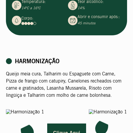
Temperatura:
Teor alcoólico:
14ºC a 16ºC
14%
Abrir e consumir após::
Corpo:
45 minutos
HARMONIZAÇÃO
Queijo meia cura, Talharim ou Espaguete com Carne,
Pizza de frango com catupiry, Canelones recheados com
carne e gratinados, Lasanha Mussarela, Risoto com
lingüiça e Talharim com molho de carne bolonhesa.
Clique Aqui