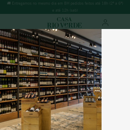
mos no mesmo dia em BH pedidos feitos até 18h (2ª a 6ª)
🚚 Entregamos no 
e até 12h (sab)
O que você está buscando?
TERMOS MAIS BUSCADOS
Vinhos
Tinto
1
º
morande
2
º
espumante
3
º
ricominciare
Portugal
4
º
reina ana
DÃO RIBEIRO SANTO TOURIGA
5
º
vinho tinto
NACIONAL 2021
6
º
synera
7
º
rosé
% Álcool:
13,50%
Safra:
2021