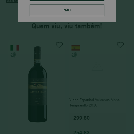
Não sei meu CEP
NÃO
Quem viu, viu também!
Vinho Espanhol Vulcanus Alpha
Tempranillo 2016
299,80
254,83