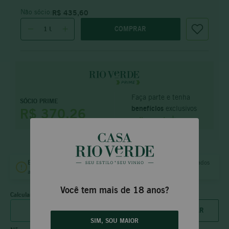
Não sócio:
R$
435
,
60
COMPRAR
Faça parte e tenha
SÓCIO PRIME
benefícios
exclusivos
R$ 370,26
saiba mais
Entrega
no mesmo dia
B.H.
e
Vila da Serra
para pedidos aprovados
até às
18:00 (dias úteis)
e
12:00 (sábado).
Você tem mais de 18 anos?
Calcular frete
SIM, SOU MAIOR