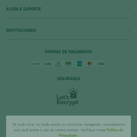
MEU CLUBE
AJUDA E SUPORTE
FALE CONOSCO
POLÍTICA DE ENTREGA
POLITICA DE COMPRAS
INSTITUCIONAIS
PRIVACIDADE E SEGURANÇA
CASA RIO VERDE
DÚVIDAS FREQUENTES
ENCONTRE A LOJA MAIS PRÓXIMA
POLÍTICA DO CLUBE PRIME
FORMAS DE PAGAMENTO
SEGURANÇA
Se você clicar no botão aceito ou continuar navegando, consideramos
que você aceita o uso de nossos cookies. Verifique nossa
Política de
Privacidade.