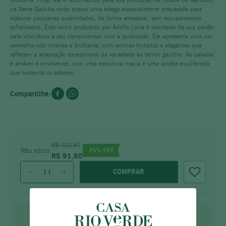
na Serra Gaúcha onde possui uma adega especialmente preparada para
elaborar pequenas quantidades, de forma artesanal, sem equipamentos
sofisticados. Este vinho produzido por Adolfo Lona é resultado de sua paixão
pela viticultura e seu compromisso com a qualidade. Ele apresenta uma cor
vermelho-rubi intensa e brilhante, com aromas frutados e elegantes que
refletem a adaptação excepcional da variedade ao terroir gaúcho. Ao paladar,
é amável e envolvente, com uma estrutura macia e uma acidez equilibrada
que sustenta os sabores.
R$
122
,
81
25
% OFF
Não sócio:
R$
91
,
90
COMPRAR