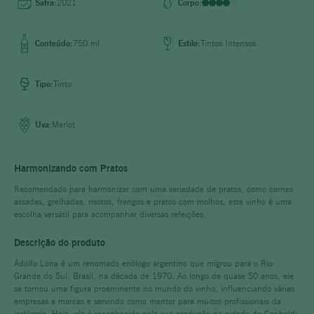
8
º
rosé
Safra:
2021
Corpo:
9
º
território
Conteúdo:
750 ml
Estilo:
Tintos Intensos
10
º
adolfo lona
Tipo:
Tinto
Uva:
Merlot
Harmonizando com Pratos
Recomendado para harmonizar com uma variedade de pratos, como carnes
assadas, grelhadas, risotos, frangos e pratos com molhos, este vinho é uma
escolha versátil para acompanhar diversas refeições.
Descrição do produto
Adolfo Lona é um renomado enólogo argentino que migrou para o Rio
Grande do Sul, Brasil, na década de 1970. Ao longo de quase 50 anos, ele
se tornou uma figura proeminente no mundo do vinho, influenciando várias
empresas e marcas e servindo como mentor para muitos profissionais da
indústria. Hoje, ele é reconhecido pela sua produção na cidade de Garibaldi