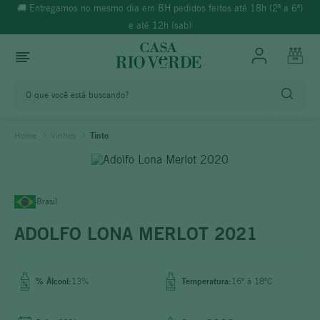
🚚 Entregamos no mesmo dia em BH pedidos feitos até 18h (2ª a 6ª)
e até 12h (sab)
O que você está buscando?
TERMOS MAIS BUSCADOS
Vinhos
Tinto
1
º
morande
2
º
espumante
3
º
ricominciare
Brasil
4
º
reina ana
ADOLFO LONA MERLOT 2021
5
º
vinho tinto
6
º
synera
% Álcool:
13%
Temperatura:
16º à 18ºC
7
º
branco