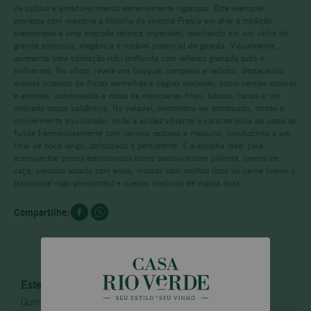
de cultivo e amadurecimento extremamente rigorosos. Este exemplar
expressa com maestria a filosofia da vinícola Frasca em aliar a tradição
piemontesa a uma precisão técnica impecável, resultando em um vinho de
grande estrutura, elegância e notável potencial de guarda. Visualmente,
apresenta uma coloração rubi profunda com reflexos granada sutis e
brilhantes. No olfato, revela um bouquet complexo e sedutor, destacando
aromas intensos de frutas vermelhas e negras maduras, como cerejas escuras
e ameixas, combinados a notas de especiarias finas, tabaco, cacau e um
delicado toque balsâmico. No paladar, demonstra ser encorpado, denso e
incrivelmente equilibrado, onde a acidez vibrante e característica da casta se
funde harmoniosamente com taninos sedosos e maduros, conduzindo a um
final de boca longo, sofisticado e persistente. É a escolha ideal para
acompanhar pratos estruturados como ossobuco com polenta, carnes de
caça, cordeiro assado com ervas, massas com molhos ricos de carne (como o
tradicional ragù piemontês) e queijos maduros de massa dura.
Este produto não está disponível no momento
Quero saber quando estiver disponível