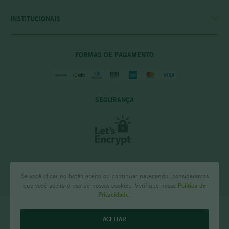
POLÍTICA DE ENTREGA
POLITICA DE COMPRAS
INSTITUCIONAIS
PRIVACIDADE E SEGURANÇA
CASA RIO VERDE
DÚVIDAS FREQUENTES
ENCONTRE A LOJA MAIS PRÓXIMA
POLÍTICA DO CLUBE PRIME
FORMAS DE PAGAMENTO
SEGURANÇA
Se você clicar no botão aceito ou continuar navegando, consideramos
que você aceita o uso de nossos cookies. Verifique nossa
Política de
Privacidade.
CASA RIO VERDE - Comércio de Bebidas NSA LTDA Rua Tenente Anastácio
ACEITAR
de Moura 171, loja 02 Santa Efigênia, Belo Horizonte - MG CNPJ: