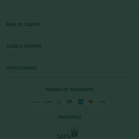
ÁREA DO CLIENTE
MINHA CONTA
MEUS PEDIDOS
MEU CLUBE
AJUDA E SUPORTE
FALE CONOSCO
POLÍTICA DE ENTREGA
POLITICA DE COMPRAS
INSTITUCIONAIS
PRIVACIDADE E SEGURANÇA
CASA RIO VERDE
DÚVIDAS FREQUENTES
ENCONTRE A LOJA MAIS PRÓXIMA
POLÍTICA DO CLUBE PRIME
FORMAS DE PAGAMENTO
SEGURANÇA