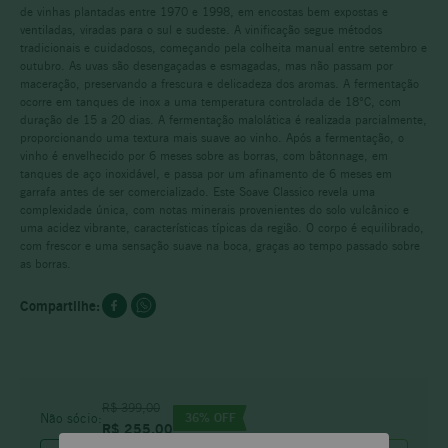
de vinhas plantadas entre 1970 e 1998, em encostas bem expostas e
ventiladas, viradas para o sul e sudeste. A vinificação segue métodos
tradicionais e cuidadosos, começando pela colheita manual entre setembro e
outubro. As uvas são desengaçadas e esmagadas, mas não passam por
maceração, preservando a frescura e delicadeza dos aromas. A fermentação
ocorre em tanques de inox a uma temperatura controlada de 18°C, com
duração de 15 a 20 dias. A fermentação malolática é realizada parcialmente,
proporcionando uma textura mais suave ao vinho. Após a fermentação, o
vinho é envelhecido por 6 meses sobre as borras, com bâtonnage, em
tanques de aço inoxidável, e passa por um afinamento de 6 meses em
garrafa antes de ser comercializado. Este Soave Classico revela uma
complexidade única, com notas minerais provenientes do solo vulcânico e
uma acidez vibrante, características típicas da região. O corpo é equilibrado,
com frescor e uma sensação suave na boca, graças ao tempo passado sobre
as borras.
R$
399
,
00
36
% OFF
Não sócio:
R$
255
,
00