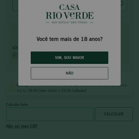
COMPRAR
Você tem mais de 18 anos?
Faça parte e tenha
SÓCIO PRIME
benefícios
exclusivos
R$ 216,75
SIM, SOU MAIOR
saiba mais
NÃO
Entrega
no mesmo dia
B.H.
e
Vila da Serra
para pedidos aprovados
até às
18:00 (dias úteis)
e
12:00 (sábado).
Calcular frete
Não sei meu CEP