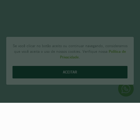
Se você clicar no botão aceito ou continuar navegando, consideramos
que você aceita o uso de nossos cookies. Verifique nossa
Política de
Privacidade.
ACEITAR