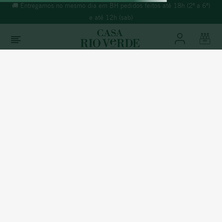
🚚 Entregamos no mesmo dia em BH pedidos feitos até 18h (2ª a 6ª)
e até 12h (sab)
O que você está buscando?
Termos mais buscados
1
º
morande
2
º
espumante
3
º
ricominciare
4
º
reina ana