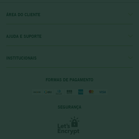
ÁREA DO CLIENTE
MINHA CONTA
MEUS PEDIDOS
MEU CLUBE
AJUDA E SUPORTE
FALE CONOSCO
POLÍTICA DE ENTREGA
POLITICA DE COMPRAS
INSTITUCIONAIS
PRIVACIDADE E SEGURANÇA
CASA RIO VERDE
DÚVIDAS FREQUENTES
ENCONTRE A LOJA MAIS PRÓXIMA
POLÍTICA DO CLUBE PRIME
FORMAS DE PAGAMENTO
SEGURANÇA