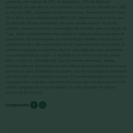
utilizando uma mistura de 85% de Monastrell e 15% de Cabernet
Sauvignon. As uvas vêm de cinco vinhedos, incluindo um plantado em 1925
e outro em 1981, localizados na Sierra de Salinas, Sierra de Umbría e Sierra
de La Sima, a uma altitude entre 600 e 750 metros acima do nível do mar.
Os solos são calcários fossilizados com uma camada superior de pedras
calcárias. Apenas os vinhedos mais antigos são utilizados para a produção do
Triga, sendo cuidadosamente monitorados em todas as fases e processos de
crescimento. Os vinhos passam por fermentação malolática em barricas de
carvalho francês e são envelhecidos por 20 meses nesse tipo de carvalho. A
colheita é adaptada ao momento ideal de maturação das uvas, geralmente
nos primeiros dias do outono. O resultado é um vinho em que se poderá
sentir o calor e a maturação das uvas nos aromas de ameixas, amoras,
tomilho e alecrim, acentuados com abundância de especiarias doces e notas
de fumo do barril. O paladar é encorpado, com taninos poderosos levantadas
pelo álcool em um acabamento caloroso. É recomendavel esperar uma hora e
meia após abrir a garrafa, para tornar os taninos mais macios e permitir uma
melhor integração do vinho ao carvalho ou então decantar um período
mínimo de 60 minutos.