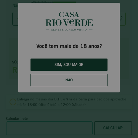
R$
1
.
045
,
00
44
% OFF
Não sócio:
R$
589
,
00
COMPRAR
Você tem mais de 18 anos?
Faça parte e tenha
SÓCIO PRIME
SIM, SOU MAIOR
benefícios
exclusivos
R$ 500,65
saiba mais
NÃO
Entrega
no mesmo dia
B.H.
e
Vila da Serra
para pedidos aprovados
até às
18:00 (dias úteis)
e
12:00 (sábado).
Calcular frete