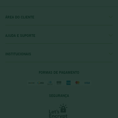
ÁREA DO CLIENTE
MINHA CONTA
MEUS PEDIDOS
MEU CLUBE
AJUDA E SUPORTE
FALE CONOSCO
POLÍTICA DE ENTREGA
POLITICA DE COMPRAS
INSTITUCIONAIS
PRIVACIDADE E SEGURANÇA
CASA RIO VERDE
DÚVIDAS FREQUENTES
ENCONTRE A LOJA MAIS PRÓXIMA
POLÍTICA DO CLUBE PRIME
FORMAS DE PAGAMENTO
SEGURANÇA