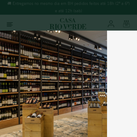
🚚 Entregamos no mesmo dia em BH pedidos feitos até 18h (2ª a 6ª)
e até 12h (sab)
O que você está buscando?
TERMOS MAIS BUSCADOS
Vinhos
Tinto
1
º
morande
2
º
espumante
3
º
ricominciare
França
4
º
reina ana
COTEAUX BOURGUIGNONS GRAND
5
º
vinho tinto
QV GAMAY 2015
6
º
rosé
7
º
synera
% Álcool:
12,5%
Temperatura:
14-16ºC