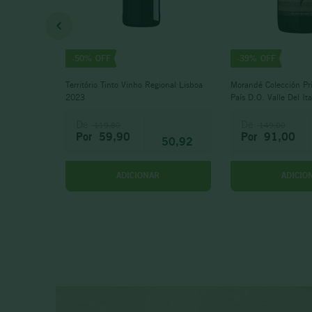
-
50%
-
39%
Território Tinto Vinho Regional Lisboa
Morandé Colección Pr
2023
País D.O. Valle Del It
De
De
119,80
149,00
Por
59,90
Por
91,00
50,92
ADICIONAR
ADICIO