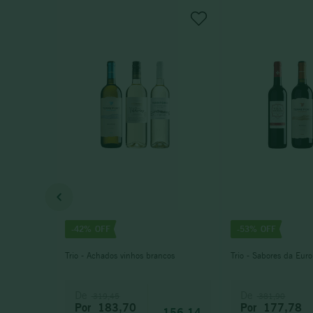
-
42%
-
53%
Trio - Achados vinhos brancos
Trio - Sabores da Eur
De
De
319,45
381,90
Por
183,70
Por
177,78
156,14