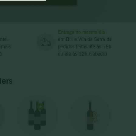
Entrega no mesmo dia
nte.
em BH e Vila da Serra de
 mais
pedidos feitos até às 18h
ê
ou até às 12h (sábado)
iers