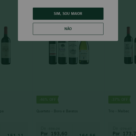
SIM, SOU MAIOR
NÃO
-
46%
-
37%
opa
Quarteto - Bons e Baratos
Trio - Malbec
De
De
356,26
276,67
Por
193,60
Por
173,
151,11
164,56