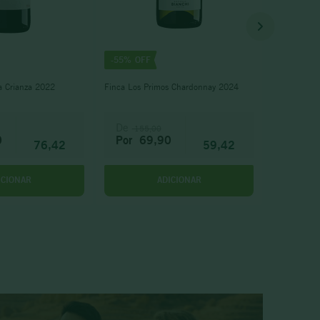
-
55%
a Crianza 2022
Finca Los Primos Chardonnay 2024
De
155,00
0
Por
69,90
76,42
59,42
ICIONAR
ADICIONAR