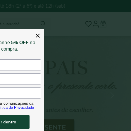
é 18h (2ª a 6ª) e até 12h (sab)
stá buscando?
ganhe
5% OFF
na
a compra.
er comunicações da
ítica de Privacidade
or dentro