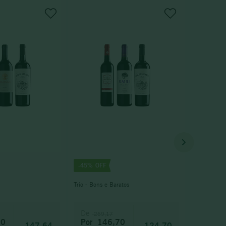
-
45%
Trio - Bons e Baratos
De
269,17
70
Por
146,70
147,64
124,70