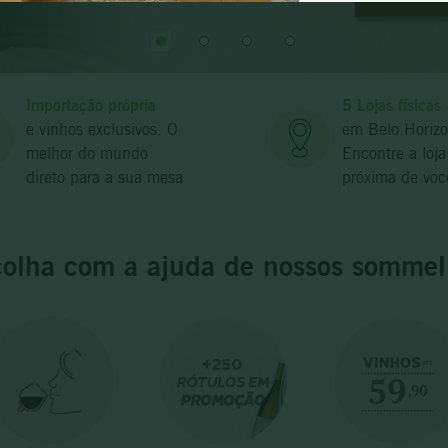
pinot noir
Importação própria
5 Lojas físicas
e vinhos exclusivos. O
em Belo Horizo
melhor do mundo
Encontre a loja
direto para a sua mesa
próxima de voc
olha com a ajuda de nossos sommel