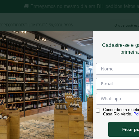
🚚 Entregamos no mesmo dia em BH pedidos feitos at
O que você e
S
PREÇO
TIPO
ESTILO
KITS
ATÉ 59,90
CURSOS
MOS MAIS BUSCADOS
Cadastre-se e 
morande
primeir
espumante
ricominciare
reina ana
vinho tinto
rosé
Concordo em receb
synera
Casa Rio Verde.
Pol
adolfo lona
Ficar p
território