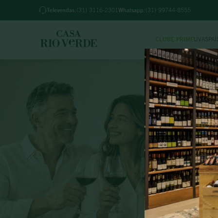
 BH pedidos feitos até 18h (2ª a 6ª) e até 12h (sab)
Televendas:
(31) 3116-2301
Whatsapp:
(31) 99744-8555
CLUBE PRIME
UVAS
PAÍ
TER
1
º
2
º
3
º
4
º
5
º
6
º
7
º
8
º
9
º