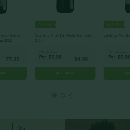
-
42%
-
23%
ivada Reserva
Catalayud Vinãs De Miedes Garnacha
Estola La Manch
ata 2025
D.O.
De
De
171,80
117,23
Por
99,98
Por
89,9
77,35
84,98
NAR
ADICIONAR
AD