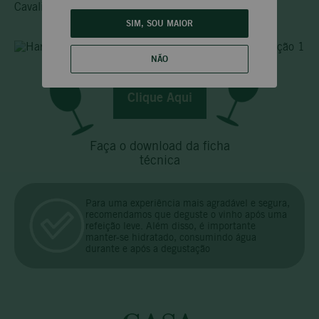
Cavalinha, Bruschetas, Crostines e Canapés.
SIM, SOU MAIOR
NÃO
Clique Aqui
Faça o download da ficha
técnica
Para uma experiência mais agradável e segura,
recomendamos que deguste o vinho após uma
refeição leve. Além disso, é importante
manter-se hidratado, consumindo água
durante e após a degustação