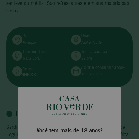
ser leve ou média. São refrescantes e em sua maioria são
secos.
Pais:
Uvas:
Portugal
Azal e Arinto
Temperatura:
Teor alcoólico:
8ºC à 10ºC
11,5%
Abrir e consumir após::
Corpo:
Abrir e beber
HARMONIZAÇÃO
Sardinhas portuguesas grelhadas com limão, Salada de
Você tem mais de 18 anos?
Legumes, Bacalhau em Postas com Azeite, Pescada frita,