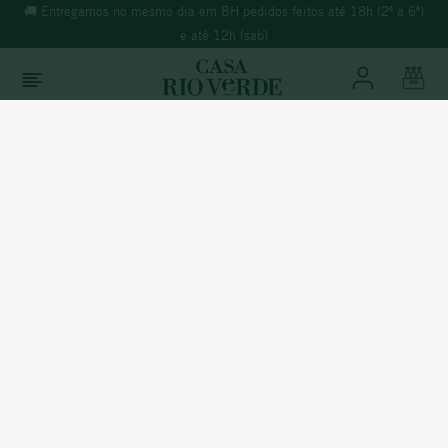
🚚 Entregamos no mesmo dia em BH pedidos feitos até 18h (2ª a 6ª)
e até 12h (sab)
O que você está buscando?
TERMOS MAIS BUSCADOS
1
º
morande
Summer
Dezembro 2025
2
º
espumante
3
º
ricominciare
PLAINAS BRANCO D.O.C. VINHO VERDE
2024
4
º
reina ana
5
º
vinho tinto
6
º
synera
7
º
branco